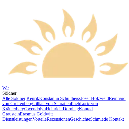
Wir
Söldner
Alle Söldner
Kenrik
Konstantin Schultheiss
Josef Holzweid
Reinhard
von Greifenberg
Gillian von Schrattenflueh
Loric von
Kräuterberg
Gwendolyn
Heinrich Dornhag
Konrad
Graustein
Erasmus Goldwitt
Dienstleistungen
Vorteile
Rezensionen
Geschichte
Schmiede
Kontakt