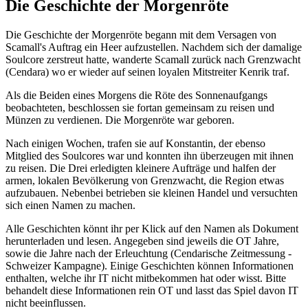
Die Geschichte der Morgenröte
Die Geschichte der Morgenröte begann mit dem Versagen von
Scamall's Auftrag ein Heer aufzustellen. Nachdem sich der damalige
Soulcore zerstreut hatte, wanderte Scamall zurück nach Grenzwacht
(Cendara) wo er wieder auf seinen loyalen Mitstreiter Kenrik traf.
Als die Beiden eines Morgens die Röte des Sonnenaufgangs
beobachteten, beschlossen sie fortan gemeinsam zu reisen und
Münzen zu verdienen. Die Morgenröte war geboren.
Nach einigen Wochen, trafen sie auf Konstantin, der ebenso
Mitglied des Soulcores war und konnten ihn überzeugen mit ihnen
zu reisen. Die Drei erledigten kleinere Aufträge und halfen der
armen, lokalen Bevölkerung von Grenzwacht, die Region etwas
aufzubauen. Nebenbei betrieben sie kleinen Handel und versuchten
sich einen Namen zu machen.
Alle Geschichten könnt ihr per Klick auf den Namen als Dokument
herunterladen und lesen. Angegeben sind jeweils die OT Jahre,
sowie die Jahre nach der Erleuchtung (Cendarische Zeitmessung -
Schweizer Kampagne). Einige Geschichten können Informationen
enthalten, welche ihr IT nicht mitbekommen hat oder wisst. Bitte
behandelt diese Informationen rein OT und lasst das Spiel davon IT
nicht beeinflussen.